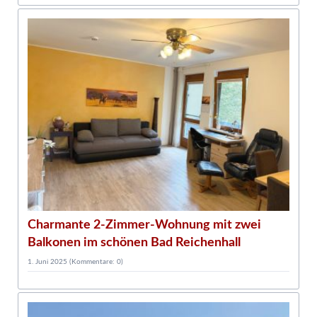
3
D
w
Charmante 2-Zimmer-Wohnung mit zwei
Balkonen im schönen Bad Reichenhall
1. Juni 2025
(Kommentare: 0)