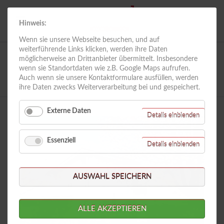
Hinweis:
Wenn sie unsere Webseite besuchen, und auf
weiterführende Links klicken, werden ihre Daten
möglicherweise an Drittanbieter übermittelt. Insbesondere
Referenzen
wenn sie Standortdaten wie z.B. Google Maps aufrufen.
Auch wenn sie unsere Kontaktformulare ausfüllen, werden
Riess Immobilien
Referenzen
ihre Daten zwecks Weiterverarbeitung bei und gespeichert.
Externe Daten
für
Details einblenden
Externe
Daten
Essenziell
für
Details einblenden
Essenzie
AUSWAHL SPEICHERN
ALLE AKZEPTIEREN