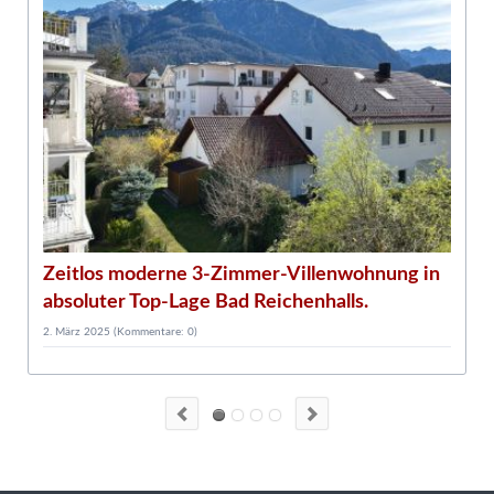
2
G
d
Zeitlos moderne 3-Zimmer-Villenwohnung in
absoluter Top-Lage Bad Reichenhalls.
2. März 2025
(Kommentare: 0)