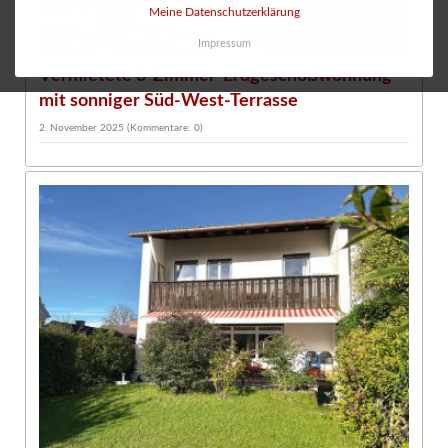
Meine Datenschutzerklärung
Impressum
Vermietete 3-Zimmer-Erdgeschoßwohnung
mit sonniger Süd-West-Terrasse
2. November 2025
(Kommentare: 0)
1