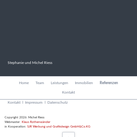
Stephanie und Michel Riess
Navigation
Home
Team
Leistungen
Immobilien
Referenzen
überspringen
Kontakt
Navigation
Kontakt
Impressum
Datenschutz
überspringen
Copyright 2026. Michel Riess
Webmaster:
Klaus Rothenwänder
in Kooperation:
SJR Werbung und Grafikdesign GmbH&Co.KG