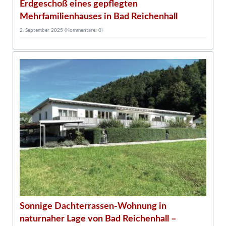
Erdgeschoß eines gepflegten
Mehrfamilienhauses in Bad Reichenhall
2. September 2025
(Kommentare: 0)
1
Sonnige Dachterrassen-Wohnung in
naturnaher Lage von Bad Reichenhall –