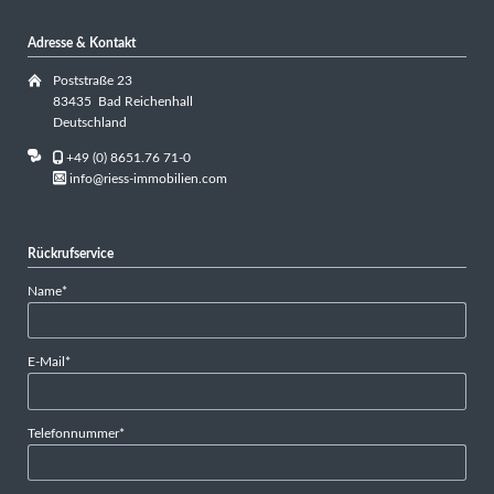
Adresse & Kontakt
Poststraße 23
83435 Bad Reichenhall
Deutschland
+49 (0) 8651.76 71-0
info@riess-immobilien.com
Rückrufservice
Pflichtfeld
Name
*
Pflichtfeld
E-Mail
*
Pflichtfeld
Telefonnummer
*