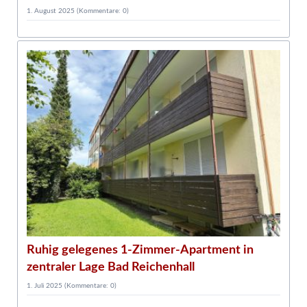
1. August 2025
(Kommentare: 0)
3
D
w
Ruhig gelegenes 1-Zimmer-Apartment in
zentraler Lage Bad Reichenhall
1. Juli 2025
(Kommentare: 0)