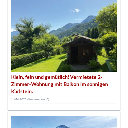
2
F
R
Klein, fein und gemütlich! Vermietete 2-
Zimmer-Wohnung mit Balkon im sonnigen
Karlstein.
1. Mai 2025
(Kommentare: 0)