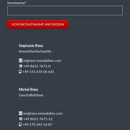
Pflichtfeld
Kommentar
*
KONTAKTAUFNAHME ANFORDERN
Stephanie Riess
Immobilienfachwirtin
sr@riess-immobilien.com
+49 8651 7671-0
+49 151 676 06 631
Michel Riess
Geschäftsführer
mr@riess-immobilien.com
+49 8651 7671-12
+49 170 343 16 87