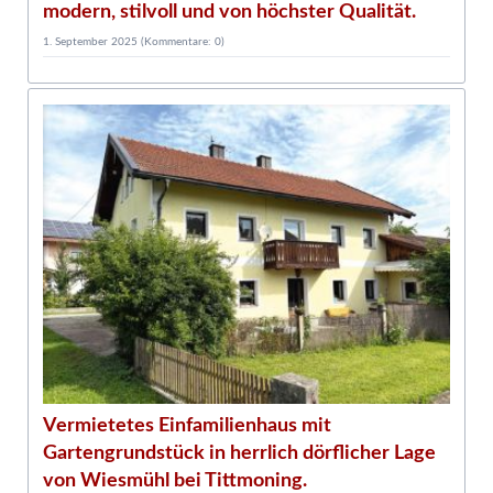
modern, stilvoll und von höchster Qualität.
1. September 2025
(Kommentare: 0)
3
D
w
Vermietetes Einfamilienhaus mit
Gartengrundstück in herrlich dörflicher Lage
von Wiesmühl bei Tittmoning.