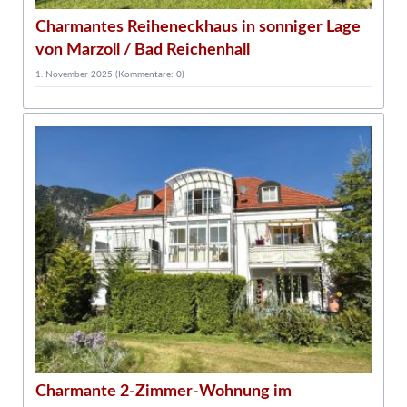
Charmantes Reiheneckhaus in sonniger Lage
1
von Marzoll / Bad Reichenhall
1. November 2025
(Kommentare: 0)
1
Charmante 2-Zimmer-Wohnung im