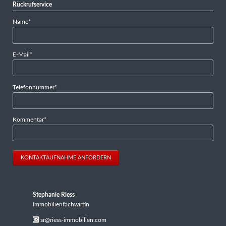
Rückrufservice
Pflichtfeld
Name
*
Pflichtfeld
E-Mail
*
Pflichtfeld
Telefonnummer
*
Pflichtfeld
Kommentar
*
KONTAKTAUFNAHME ANFORDERN
Stephanie Riess
Immobilienfachwirtin
sr@riess-immobilien.com