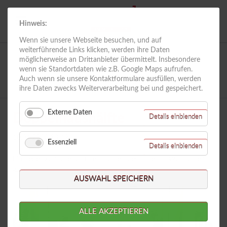
Hinweis:
Wenn sie unsere Webseite besuchen, und auf
weiterführende Links klicken, werden ihre Daten
möglicherweise an Drittanbieter übermittelt. Insbesondere
Details
wenn sie Standortdaten wie z.B. Google Maps aufrufen.
Auch wenn sie unsere Kontaktformulare ausfüllen, werden
Riess Immobilien
Referenzen
Details
ihre Daten zwecks Weiterverarbeitung bei und gespeichert.
Externe Daten
Doppelhaushälfte
für
Details einblenden
Externe
Daten
10.01.2022 13:49
Essenziell
für
Details einblenden
Essenzie
Ein neues Zuhause für Ihre Träume - denn hier ist Wohlfühlen
garantiert.
AUSWAHL SPEICHERN
ALLE AKZEPTIEREN