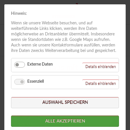
Hinweis:
Wenn sie unsere Webseite besuchen, und auf
weiterführende Links klicken, werden ihre Daten
möglicherweise an Drittanbieter übermittelt. Insbesondere
Details
wenn sie Standortdaten wie z.B. Google Maps aufrufen.
Auch wenn sie unsere Kontaktformulare ausfüllen, werden
Riess Immobilien
Referenzen
Details
ihre Daten zwecks Weiterverarbeitung bei und gespeichert.
Externe Daten
Einfamilienhaus mit ca. 220 m2
für
Details einblenden
Externe
Daten
03.01.2018 16:18
Essenziell
für
Details einblenden
Essenzie
Großzügig, gemütlich und überaus einladend -das ist es. was
einem einfällt, wenn man zum ersten Mal dieses charmante
AUSWAHL SPEICHERN
Haus betritt.
ALLE AKZEPTIEREN