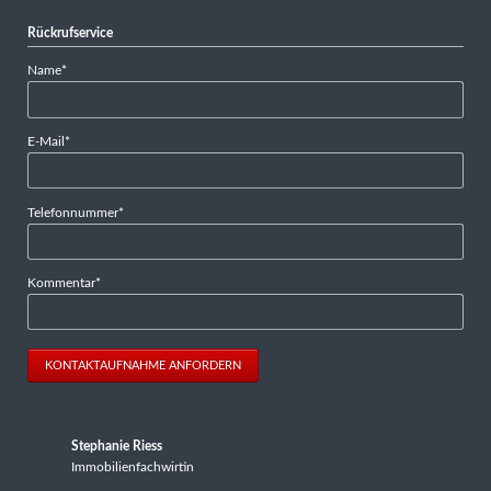
Rückrufservice
Pflichtfeld
Name
*
Pflichtfeld
E-Mail
*
Pflichtfeld
Telefonnummer
*
Pflichtfeld
Kommentar
*
KONTAKTAUFNAHME ANFORDERN
Stephanie Riess
Immobilienfachwirtin