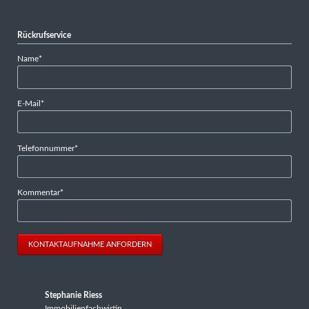
Rückrufservice
Pflichtfeld
Name
*
Pflichtfeld
E-Mail
*
Pflichtfeld
Telefonnummer
*
Pflichtfeld
Kommentar
*
KONTAKTAUFNAHME ANFORDERN
Stephanie Riess
Immobilienfachwirtin